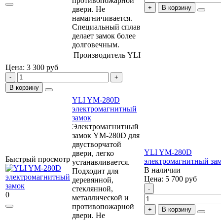
противопожарной
В корзину
двери. Не
намагничивается.
Специальный сплав
делает замок более
долговечным.
Производитель
YLI
Цена: 3 300
руб
В корзину
YLI YM-280D
электромагнитный
замок
Электромагнитный
замок YM-280D для
двустворчатой
YLI YM-280D
двери, легко
Быстрый просмотр
электромагнитный за
устанавливается.
В наличии
Подходит для
Цена: 5 700
руб
деревянной,
стеклянной,
0
металлической и
противопожарной
В корзину
двери. Не