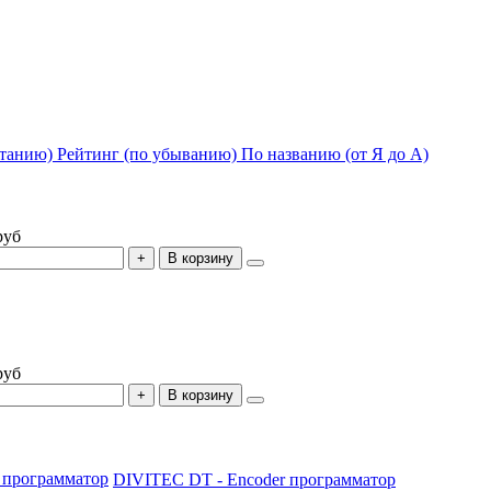
станию)
Рейтинг (по убыванию)
По названию (от Я до А)
руб
В корзину
руб
В корзину
 программатор
DIVITEC DT - Encoder программатор