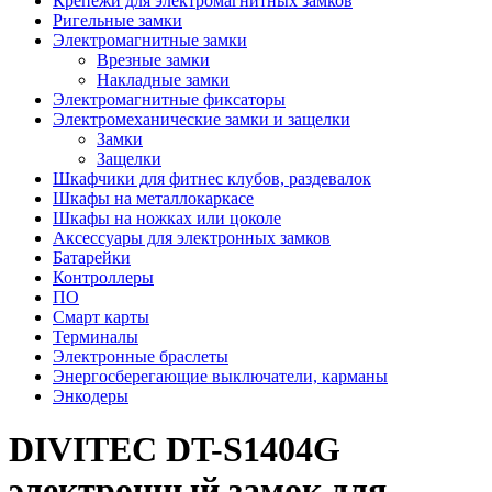
Крепежи для электромагнитных замков
Ригельные замки
Электромагнитные замки
Врезные замки
Накладные замки
Электромагнитные фиксаторы
Электромеханические замки и защелки
Замки
Защелки
Шкафчики для фитнес клубов, раздевалок
Шкафы на металлокаркасе
Шкафы на ножках или цоколе
Аксессуары для электронных замков
Батарейки
Контроллеры
ПО
Смарт карты
Терминалы
Электронные браслеты
Энергосберегающие выключатели, карманы
Энкодеры
DIVITEC DT-S1404G
электронный замок для